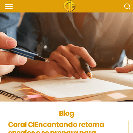
Home
Quem somos
Segmentos
Diferenciais
Acesse o Atlas
Contato
LGPD
Estude no CIE
Blog
Coral CIEncantando retoma
ensaios e se prepara para